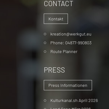
CONTACT
Kontakt
Skip
kreation@werkgut.eu
navigation
Phone: 04877-990803
Route Planner
PRESS
Press Informationen
Kulturkanal.sh April 2026
Land Gang März 2026