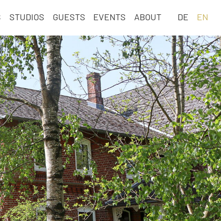
Skip
S
STUDIOS
GUESTS
EVENTS
ABOUT
DE
EN
navigation