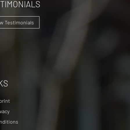
TIMONIALS
w Testimonials
KS
print
tion
ivacy
nditions