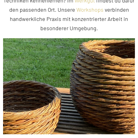
Techniken kennenlernen? Im
Werkgut
findest du dafür
den passenden Ort. Unsere
Workshops
verbinden
handwerkliche Praxis mit konzentrierter Arbeit in
besonderer Umgebung.