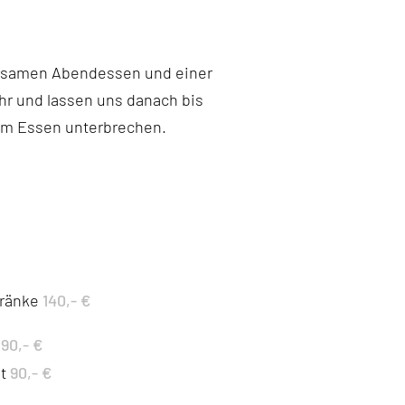
insamen Abendessen und einer
r und lassen uns danach bis
em Essen unterbrechen.
140,- €
tränke
190,- €
90,- €
t