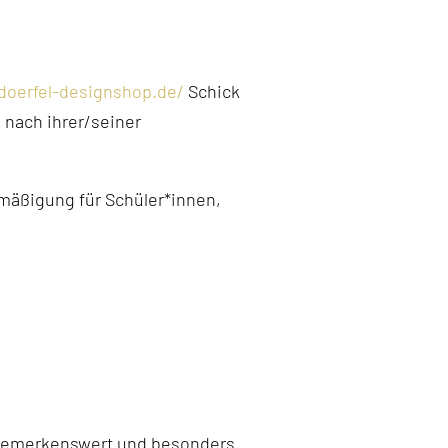
doerfel-designshop.de/
Schick
 nach ihrer/seiner
Ermäßigung für Schüler*innen,
 bemerkenswert und besonders.