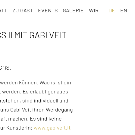
Navigation
ATT
ZU GAST
EVENTS
GALERIE
WIR
DE
EN
überspringen
I MIT GABI VEIT
chs.
 werden können. Wachs ist ein
cht werden. Es erlaubt genaues
stehen, sind individuell und
 uns Gabi Veit ihren Werdegang
haft machen. Es sind keine
ur Künstlerin:
www.gabiveit.it