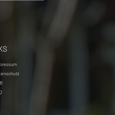
KS
tion
pressum
pringen
tenschutz
B
Q